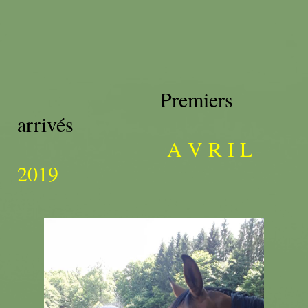
Premiers
arrivés
A V R I L
2019